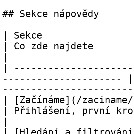
## Sekce nápovědy

| Sekce                                                                 
| Co zde najdete                                                      
|

| ---------------------
--------------------- |
-----------------------
| [Začínáme](/zaciname/zaciname.md)            
| Přihlášení, první kroky, přehled funk
|

| [Hledání a filtrování