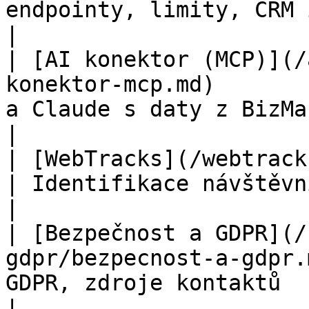
endpointy, limity, CRM integrace         
|

| [AI konektor (MCP)](/
konektor-mcp.md)       
a Claude s daty z BizMachine             
|

| [WebTracks](/webtracks/webtracks.md)     
| Identifikace návštěvníků webu, prá
|

| [Bezpečnost a GDPR](/
gdpr/bezpecnost-a-gdpr.
GDPR, zdroje kontaktů                                  
|
