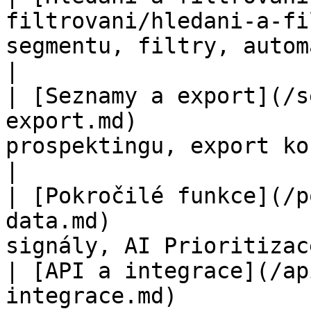
filtrovani/hledani-a-fi
segmentu, filtry, automatická upo
|

| [Seznamy a export](/s
export.md)             
prospektingu, export ko
|

| [Pokročilé funkce](/p
data.md)               
signály, AI Prioritizac
| [API a integrace](/ap
integrace.md)          