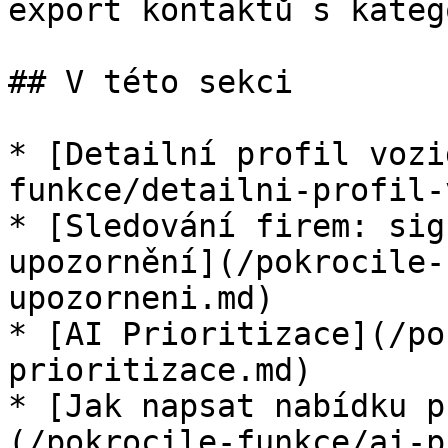
export kontaktů s kateg
## V této sekci

* [Detailní profil vozi
funkce/detailni-profil-
* [Sledování firem: sig
upozornění](/pokrocile-
upozorneni.md)

* [AI Prioritizace](/po
prioritizace.md)

* [Jak napsat nabídku p
(/pokrocile-funkce/ai-p